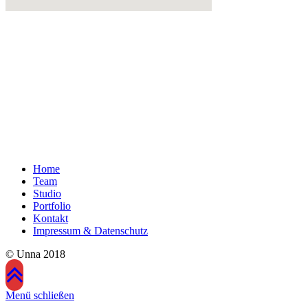
Sin Skin Unna
Bahnhofstr. 54
59423 Unna
Tel.: 02303 / 9529040
Öffnungszeiten
Di – Fr: 12:00 – 19:00
Sa: NACH VEREINBARUNG
Home
Team
Studio
Portfolio
Kontakt
Impressum & Datenschutz
© Unna 2018
Menü schließen